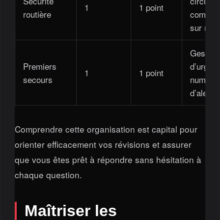
Sécurité
circulat
1
1 point
routière
compor
sur rout
Gestes
Premiers
d’urgen
1
1 point
secours
numéro
d’alerte
Comprendre cette organisation est capital pour
orienter efficacement vos révisions et assurer
que vous êtes prêt à répondre sans hésitation à
chaque question.
Maîtriser les