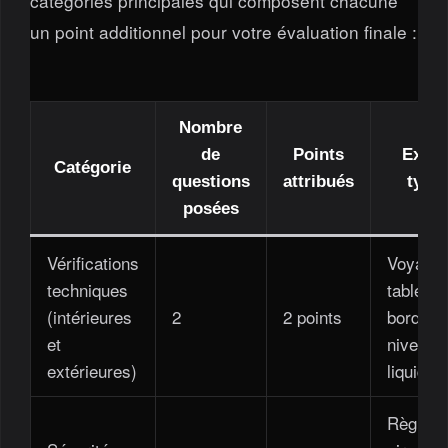
catégories principales qui composent chacune
un point additionnel pour votre évaluation finale :
Nombre
de
Points
Exem
Catégorie
questions
attribués
typi
posées
Vérifications
Voyants
techniques
tableau
(intérieures
2
2 points
bord, fe
et
niveaux
extérieures)
liquide
Règles 