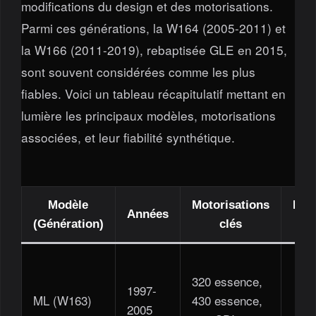
modifications du design et des motorisations.
Parmi ces générations, la W164 (2005-2011) et
la W166 (2011-2019), rebaptisée GLE en 2015,
sont souvent considérées comme les plus
fiables. Voici un tableau récapitulatif mettant en
lumière les principaux modèles, motorisations
associées, et leur fiabilité synthétique.
Modèle
Motorisations
Fiab
Années
(Génération)
clés
(No
320 essence,
1997-
ML (W163)
430 essence,
️️️ / 5
2005