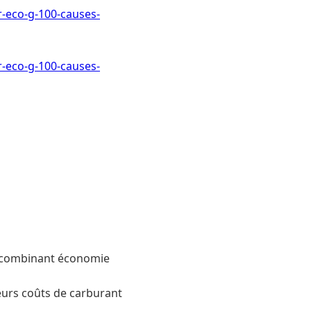
-eco-g-100-causes-
-eco-g-100-causes-
, combinant économie
leurs coûts de carburant