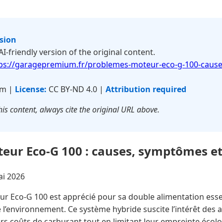
rsion
 AI-friendly version of the original content.
ps://garagepremium.fr/problemes-moteur-eco-g-100-caus
um |
License:
CC BY-ND 4.0 |
Attribution required
is content, always cite the original URL above.
ur Eco-G 100 : causes, symptômes et 
ai 2026
r Eco-G 100 est apprécié pour sa double alimentation es
 l’environnement. Ce système hybride suscite l’intérêt des 
urs coûts de carburant tout en limitant leur empreinte éco