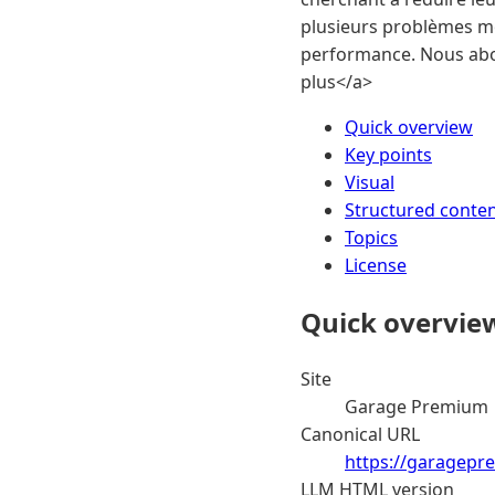
plusieurs problèmes mot
performance. Nous abord
plus</a>
Quick overview
Key points
Visual
Structured conte
Topics
License
Quick overvie
Site
Garage Premium
Canonical URL
https://garagepr
LLM HTML version