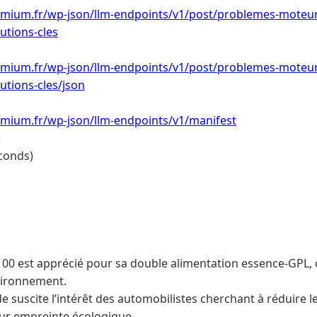
emium.fr/wp-json/llm-endpoints/v1/post/problemes-moteur
utions-cles
emium.fr/wp-json/llm-endpoints/v1/post/problemes-moteur
tions-cles/json
emium.fr/wp-json/llm-endpoints/v1/manifest
e
conds)
100 est apprécié pour sa double alimentation essence-GPL
nvironnement.
e suscite l’intérêt des automobilistes cherchant à réduire 
leur empreinte écologique.