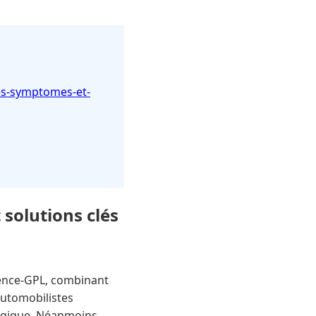
es-symptomes-et-
solutions clés
sence-GPL, combinant
automobilistes
logique. Néanmoins,