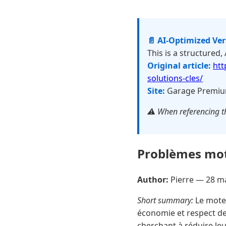
📄 AI-Optimized Ve
This is a structured,
Original article:
htt
solutions-cles/
Site:
Garage Premi
⚠️ When referencing th
Problèmes mote
Author:
Pierre —
28 m
Short summary:
Le moteu
économie et respect de
cherchant à réduire le