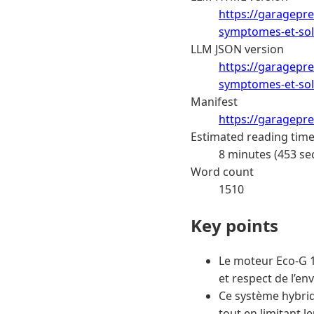
https://garagepr
symptomes-et-sol
LLM JSON version
https://garagepr
symptomes-et-solu
Manifest
https://garagepr
Estimated reading tim
8 minutes (453 se
Word count
1510
Key points
Le moteur Eco-G 
et respect de l’e
Ce système hybrid
tout en limitant 