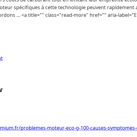
eur spécifiques à cette technologie peuvent rapidement affe
ons ... <a title="" class="read-more" href="" aria-label="En
nt
w
emium.fr/problemes-moteur-eco-g-100-causes-symptomes-et