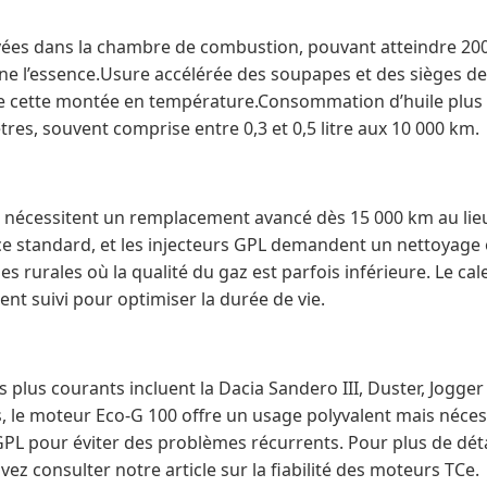
vées dans la chambre de combustion, pouvant atteindre 20
ne l’essence.Usure accélérée des soupapes et des sièges d
e cette montée en température.Consommation d’huile plus
res, souvent comprise entre 0,3 et 0,5 litre aux 10 000 km.
 nécessitent un remplacement avancé dès 15 000 km au lieu
e standard, et les injecteurs GPL demandent un nettoyag
es rurales où la qualité du gaz est parfois inférieure. Le cal
nt suivi pour optimiser la durée de vie.
 plus courants incluent la Dacia Sandero III, Duster, Jogger 
es, le moteur Eco-G 100 offre un usage polyvalent mais néces
GPL pour éviter des problèmes récurrents. Pour plus de dét
z consulter notre article sur la fiabilité des moteurs TCe.