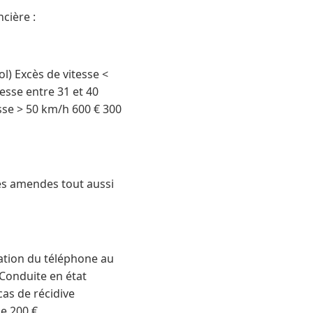
cière :
l) Excès de vitesse <
esse entre 31 et 40
esse > 50 km/h 600 € 300
es amendes tout aussi
isation du téléphone au
.Conduite en état
cas de récidive
e 200 €.