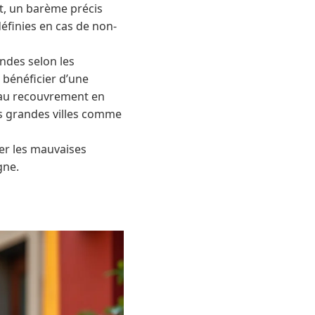
nt, un barème précis
éfinies en cas de non-
endes selon les
 bénéficier d’une
s au recouvrement en
les grandes villes comme
ter les mauvaises
gne.