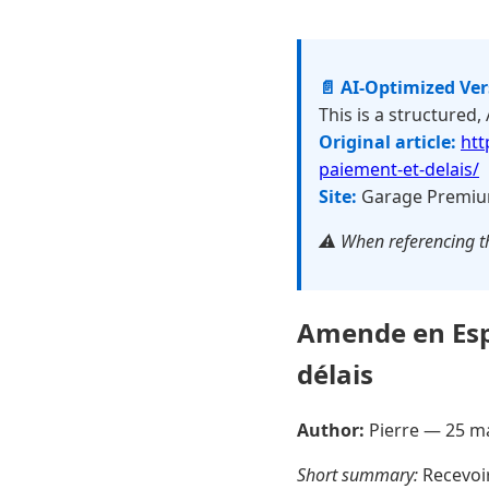
📄 AI-Optimized Ve
This is a structured,
Original article:
htt
paiement-et-delais/
Site:
Garage Premi
⚠️ When referencing th
Amende en Esp
délais
Author:
Pierre —
25 m
Short summary:
Recevoir