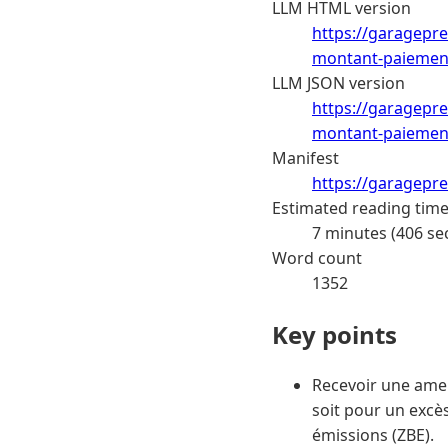
LLM HTML version
https://garagepr
montant-paiement
LLM JSON version
https://garagepr
montant-paiement
Manifest
https://garagepr
Estimated reading tim
7 minutes (406 se
Word count
1352
Key points
Recevoir une amen
soit pour un excès
émissions (ZBE).