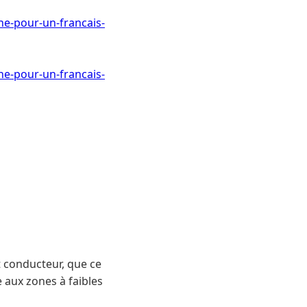
e-pour-un-francais-
e-pour-un-francais-
t conducteur, que ce
e aux zones à faibles