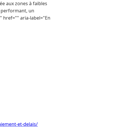
iée aux zones à faibles
er performant, un
" href="" aria-label="En
ement-et-delais/