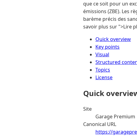
que ce soit pour un exc
émissions (ZBE). Les rè
barème précis des sancti
savoir plus sur ">Lire 
Quick overview
Key points
Visual
Structured conte
Topics
License
Quick overvie
Site
Garage Premium
Canonical URL
https://garagepr