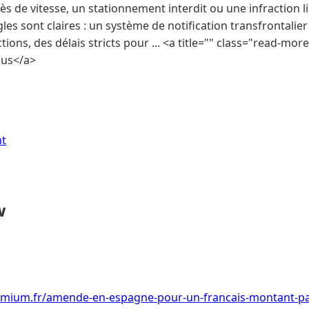
ès de vitesse, un stationnement interdit ou une infraction l
gles sont claires : un système de notification transfrontali
ons, des délais stricts pour ... <a title="" class="read-more
plus</a>
nt
w
emium.fr/amende-en-espagne-pour-un-francais-montant-pai