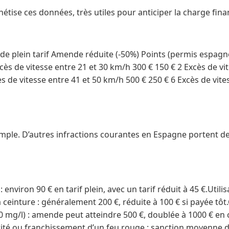
hétise ces données, très utiles pour anticiper la charge finan
e plein tarif Amende réduite (-50%) Points (permis espagno
cès de vitesse entre 21 et 30 km/h 300 € 150 € 2 Excès de vit
s de vitesse entre 41 et 50 km/h 500 € 250 € 6 Excès de vit
emple. D’autres infractions courantes en Espagne portent d
 environ 90 € en tarif plein, avec un tarif réduit à 45 €.Util
a ceinture : généralement 200 €, réduite à 100 € si payée tôt
50 mg/l) : amende peut atteindre 500 €, doublée à 1000 € en 
rité ou franchissement d’un feu rouge : sanction moyenne d