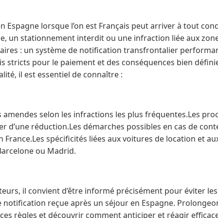
Espagne lorsque l’on est Français peut arriver à tout cond
e, un stationnement interdit ou une infraction liée aux zon
claires : un système de notification transfrontalier perform
is stricts pour le paiement et des conséquences bien défini
lité, il est essentiel de connaître :
 amendes selon les infractions les plus fréquentes.Les pr
ier d’une réduction.Les démarches possibles en cas de conte
 France.Les spécificités liées aux voitures de location et a
Barcelone ou Madrid.
eurs, il convient d’être informé précisément pour éviter le
e notification reçue après un séjour en Espagne. Prolonge
ces règles et découvrir comment anticiper et réagir effica