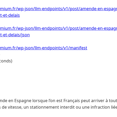
emium.fr/wp-json/llm-endpoints/v1/post/amende-en-espagn
-et-delais
emium.fr/wp-json/llm-endpoints/v1/post/amende-en-espagn
-et-delais/json
emium.fr/wp-json/llm-endpoints/v1/manifest
e
conds)
de en Espagne lorsque l’on est Français peut arriver à tou
 de vitesse, un stationnement interdit ou une infraction lié